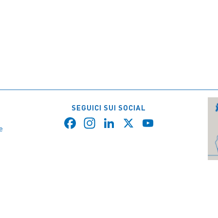
SEGUICI SUI SOCIAL
Facebook
Instagram
LinkedIn
X
YouTube
a
e
Channel