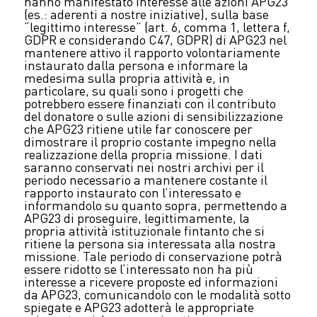
hanno manifestato interesse alle azioni APG23
(es.: aderenti a nostre iniziative), sulla base
“legittimo interesse” (art. 6, comma 1, lettera f,
GDPR e considerando C47, GDPR) di APG23 nel
mantenere attivo il rapporto volontariamente
instaurato dalla persona e informare la
medesima sulla propria attività e, in
particolare, su quali sono i progetti che
potrebbero essere finanziati con il contributo
del donatore o sulle azioni di sensibilizzazione
che APG23 ritiene utile far conoscere per
dimostrare il proprio costante impegno nella
realizzazione della propria missione. I dati
saranno conservati nei nostri archivi per il
periodo necessario a mantenere costante il
rapporto instaurato con l’interessato e
informandolo su quanto sopra, permettendo a
APG23 di proseguire, legittimamente, la
propria attività istituzionale fintanto che si
ritiene la persona sia interessata alla nostra
missione. Tale periodo di conservazione potrà
essere ridotto se l’interessato non ha più
interesse a ricevere proposte ed informazioni
da APG23, comunicandolo con le modalità sotto
spiegate e APG23 adotterà le appropriate