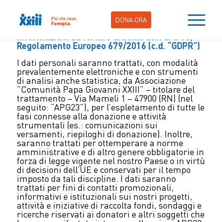
DONA ORA
Informazioni da fornire ai sensi dell’art. 13,
Regolamento Europeo 679/2016 (c.d. “GDPR”)
I dati personali saranno trattati, con modalità
prevalentemente elettroniche e con strumenti
di analisi anche statistica, da Associazione
”Comunità Papa Giovanni XXIII” – titolare del
trattamento – Via Mameli 1 – 47900 (RN) (nel
seguito: “APG23”), per l’espletamento di tutte le
fasi connesse alla donazione e attività
strumentali (es.: comunicazioni sui
versamenti, riepiloghi di donazione). Inoltre,
saranno trattati per ottemperare a norme
amministrative e di altro genere obbligatorie in
forza di legge vigente nel nostro Paese o in virtù
di decisioni dell’UE e conservati per il tempo
imposto da tali discipline. I dati saranno
trattati per fini di contatti promozionali,
informativi e istituzionali sui nostri progetti,
attività e iniziative di raccolta fondi, sondaggi e
ricerche riservati ai donatori e altri soggetti che